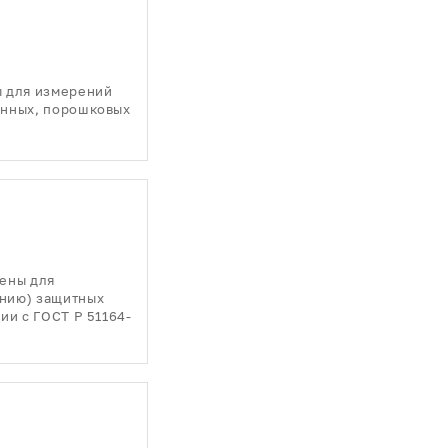
 для измерений
онных, порошковых
ены для
анию) защитных
ии с ГОСТ Р 51164-