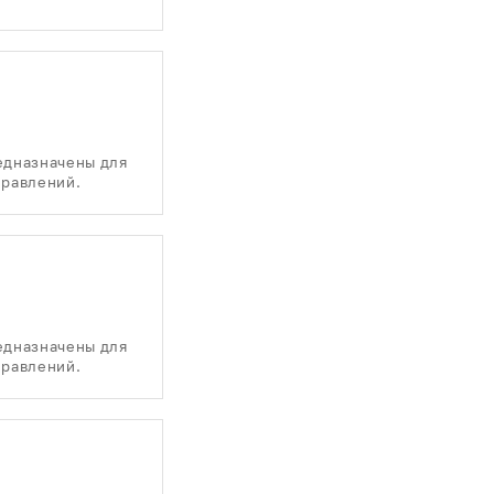
едназначены для
правлений.
едназначены для
правлений.