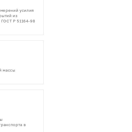
змерений усилия
рытий из
 ГОСТ Р 51164-98
й массы
сы
транспорта в