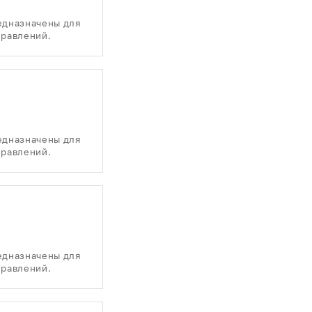
едназначены для
правлений.
едназначены для
правлений.
едназначены для
правлений.