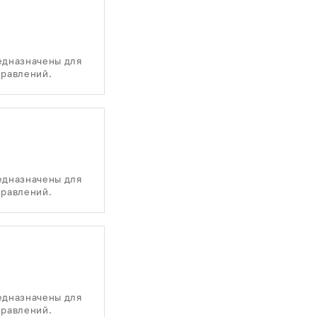
едназначены для
правлений.
едназначены для
правлений.
едназначены для
правлений.