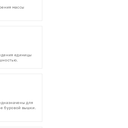
рения массы
ведения единицы
шностью.
едназначены для
ве буровой вышки.