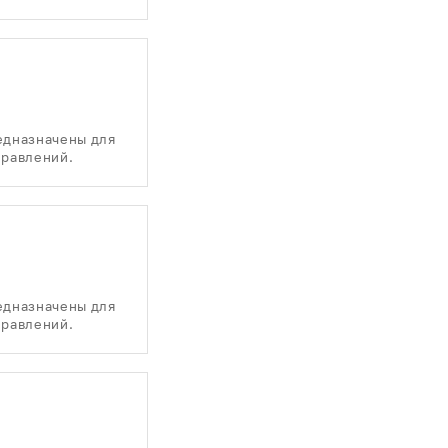
едназначены для
правлений.
едназначены для
правлений.